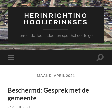
HERINRICHTING
HOOIJERINKSES
Terrein de Toonladder en sporthal de Reiger
Toggle
Toggle
zoekve
mobiel
menu
MAAND:
APRIL 2021
Beschermd: Gesprek met de
gemeente
25 APRIL 2021