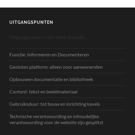
UITGANGSPUNTEN
Uitgangspunten voor deze website:
Functie: Informeren en Documenteren
Gesloten platform: alleen voor aanwonenden
Opbouwen documentatie en bibliotheek
Content: tekst en beeldmateriaal
Gebruiksduur: tot bouw en inrichting kavels
Technische verantwoording en inhoudelijke
verantwoording voor de website zijn gesplitst